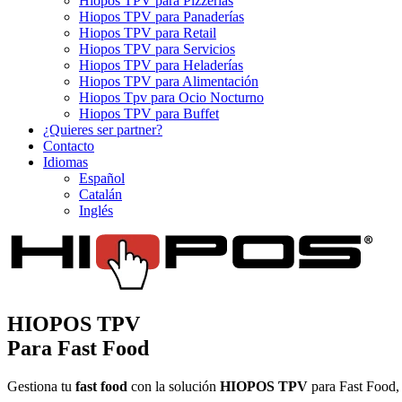
Hiopos TPV para Pizzerías
Hiopos TPV para Panaderías
Hiopos TPV para Retail
Hiopos TPV para Servicios
Hiopos TPV para Heladerías
Hiopos TPV para Alimentación
Hiopos Tpv para Ocio Nocturno
Hiopos TPV para Buffet
¿Quieres ser partner?
Contacto
Idiomas
Español
Catalán
Inglés
HIOPOS TPV
Para Fast Food
Gestiona tu
fast food
con la solución
HIOPOS TPV
para Fast Food, 