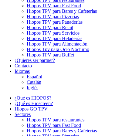
Hiopos TPV para restaurantes
Hiopos TPV para Fast Food
Hiopos TPV para Bares y Cafeterías
Hiopos TPV para Pizzerías
Hiopos TPV para Panaderías
Hiopos TPV para Retail
Hiopos TPV para Servicios
Hiopos TPV para Heladerías
Hiopos TPV para Alimentación
Hiopos Tpv para Ocio Nocturno
Hiopos TPV para Buffet
¿Quieres ser partner?
Contacto
Idiomas
Español
Catalán
Inglés
¿Qué es HIOPOS?
¿Qué es Hioscreen?
Hiopos GO TPV
Sectores
Hiopos TPV para restaurantes
Hiopos TPV para Fast Food
Hiopos TPV para Bares y Cafeterías