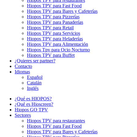
Hiopos TPV para restaurantes
Hiopos TPV para Fast Food
Hiopos TPV para Bares y Cafeterías
Hiopos TPV para Pizzerías
Hiopos TPV para Panaderías
Hiopos TPV para Retail
Hiopos TPV para Servicios
Hiopos TPV para Heladerías
Hiopos TPV para Alimentación
Hiopos Tpv para Ocio Nocturno
Hiopos TPV para Buffet
¿Quieres ser partner?
Contacto
Idiomas
Español
Catalán
Inglés
¿Qué es HIOPOS?
¿Qué es Hioscreen?
Hiopos GO TPV
Sectores
Hiopos TPV para restaurantes
Hiopos TPV para Fast Food
Hiopos TPV para Bares y Cafeterías