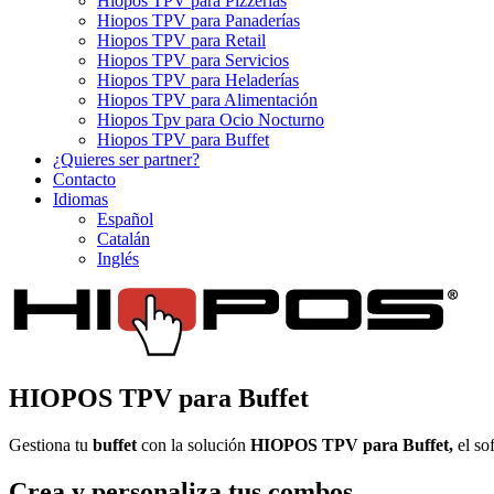
Hiopos TPV para Pizzerías
Hiopos TPV para Panaderías
Hiopos TPV para Retail
Hiopos TPV para Servicios
Hiopos TPV para Heladerías
Hiopos TPV para Alimentación
Hiopos Tpv para Ocio Nocturno
Hiopos TPV para Buffet
¿Quieres ser partner?
Contacto
Idiomas
Español
Catalán
Inglés
HIOPOS TPV para Buffet
Gestiona tu
buffet
con la solución
HIOPOS TPV para Buffet,
el so
Crea y personaliza
tus combos